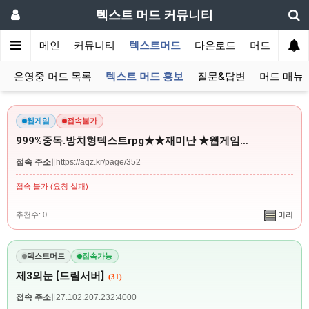
텍스트 머드 커뮤니티
메인
커뮤니티
텍스트머드
다운로드
머드 잡담 보
운영중 머드 목록
텍스트 머드 홍보
질문&답변
머드 매뉴
웹게임
접속불가
999%중독.방치형텍스트rpg★★재미난 ★웹게임…
접속 주소
∥
https://aqz.kr/page/352
접속 불가 (요청 실패)
추천수: 0
미리
텍스트머드
접속가능
제3의눈 [드림서버]
(31)
접속 주소
∥
27.102.207.232:4000