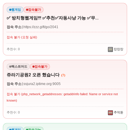
웹게임
접속불가
✅ 방치형웹게임!!! ✅추천✅자동사냥 가능 ✅무…
접속 주소
∥
https://zzz.gift/go/2041
접속 불가 (요청 실패)
추천수: 0
캉캉캉
텍스트머드
접속불가
쥬라기공원2 오픈 했습니다
(7)
접속 주소
∥
ssjura2.iptime.org:9005
접속 불가 (php_network_getaddresses: getaddrinfo failed: Name or service not
known)
추천수: 0
추억돋
웹게임
접속가능