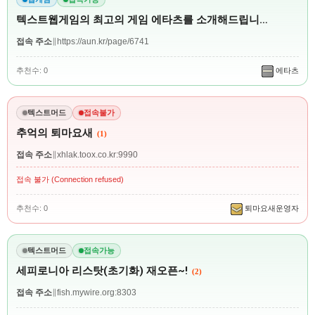
텍스트웹게임의 최고의 게임 에타츠를 소개해드립니…
접속 주소
∥
https://aun.kr/page/6741
추천수: 0
에타츠
텍스트머드
접속불가
추억의 퇴마요새
(1)
접속 주소
∥
xhlak.toox.co.kr:9990
접속 불가 (Connection refused)
추천수: 0
퇴마요새운영자
텍스트머드
접속가능
세피로니아 리스탓(초기화) 재오픈~!
(2)
접속 주소
∥
fish.mywire.org:8303