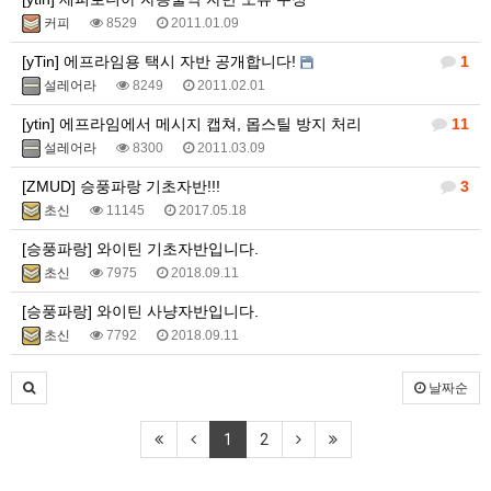
커피
8529
2011.01.09
[yTin] 에프라임용 택시 자반 공개합니다!
1
설레어라
8249
2011.02.01
[ytin] 에프라임에서 메시지 캡쳐, 몹스틸 방지 처리
11
설레어라
8300
2011.03.09
[ZMUD] 승풍파랑 기초자반!!!
3
초신
11145
2017.05.18
[승풍파랑] 와이틴 기초자반입니다.
초신
7975
2018.09.11
[승풍파랑] 와이틴 사냥자반입니다.
초신
7792
2018.09.11
날짜순
1
2