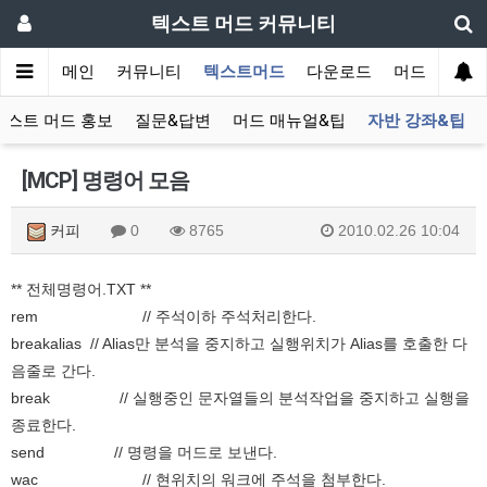
텍스트 머드 커뮤니티
메인
커뮤니티
텍스트머드
다운로드
머드 잡담 보
텍스트 머드 홍보
질문&답변
머드 매뉴얼&팁
자반 강좌&팁
[MCP] 명령어 모음
커피
0
8765
2010.02.26 10:04
** 전체명령어.TXT **
rem // 주석이하 주석처리한다.
breakalias // Alias만 분석을 중지하고 실행위치가 Alias를 호출한 다
음줄로 간다.
break // 실행중인 문자열들의 분석작업을 중지하고 실행을
종료한다.
send // 명령을 머드로 보낸다.
wac // 현위치의 워크에 주석을 첨부한다.