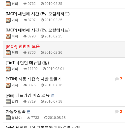
커피
9762
2010.02.25
[MCP] 세번째 시간 (By. 모럴해저드)
커피
8707
2010.02.25
[MCP] 네번째 시간 (By. 모럴해저드)
커피
8790
2010.02.25
[MCP] 명령어 모음
커피
8766
2010.02.26
[TinTin] 틴틴 메뉴얼 (펌)
커피
11192
2010.03.01
[YTIN] 자동 재접속 자반 만들기.
7
커피
8376
2010.07.16
[ytin] 에프라임 버스,접유
일검
7719
2010.07.18
자동재접속
2
경래야
7733
2010.08.18
[ytin] 세피로니아 자동물약 자반 오류 수정