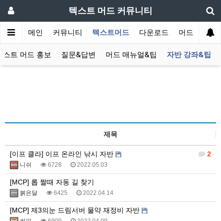
텍스트 머드 커뮤니티
메인
커뮤니티
텍스트머드
다운로드
머드 잡담 보
텍스트 머드 홍보
질문&답변
머드 매뉴얼&팁
자반 강좌&팁
제목
[이프 클라] 이프 온라인 낚시 자반
2
니쉬
6728
2022.05.03
[MCP] 롭 짤때 자동 길 찾기
붉은달
6425
2022.04.14
[MCP] 제3의눈 드림서버 물약 재정비 자반