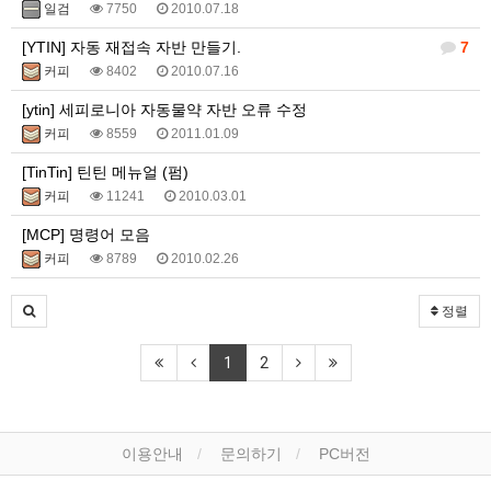
일검
7750
2010.07.18
[YTIN] 자동 재접속 자반 만들기.
7
커피
8402
2010.07.16
[ytin] 세피로니아 자동물약 자반 오류 수정
커피
8559
2011.01.09
[TinTin] 틴틴 메뉴얼 (펌)
커피
11241
2010.03.01
[MCP] 명령어 모음
커피
8789
2010.02.26
정렬
1
2
이용안내
문의하기
PC버전