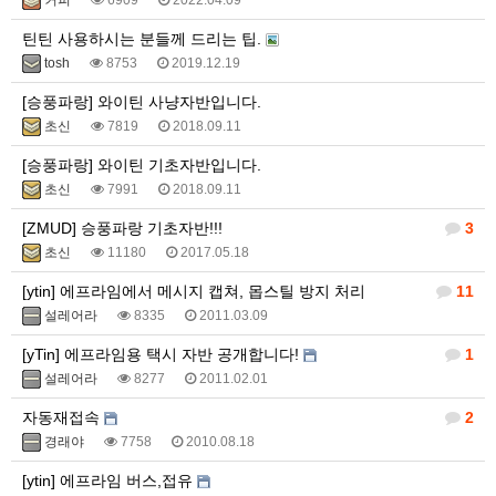
커피
6909
2022.04.09
틴틴 사용하시는 분들께 드리는 팁.
tosh
8753
2019.12.19
[승풍파랑] 와이틴 사냥자반입니다.
초신
7819
2018.09.11
[승풍파랑] 와이틴 기초자반입니다.
초신
7991
2018.09.11
[ZMUD] 승풍파랑 기초자반!!!
3
초신
11180
2017.05.18
[ytin] 에프라임에서 메시지 캡쳐, 몹스틸 방지 처리
11
설레어라
8335
2011.03.09
[yTin] 에프라임용 택시 자반 공개합니다!
1
설레어라
8277
2011.02.01
자동재접속
2
경래야
7758
2010.08.18
[ytin] 에프라임 버스,접유