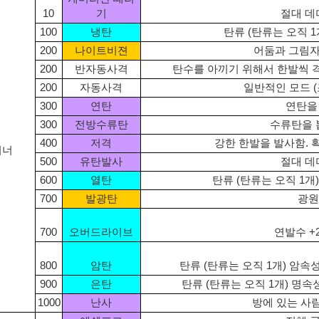
10
기
절대 데
100
냉탄
탄류 (탄류는 오직 1
200
나이트비젼
어둠과 그림
200
반자동사격
탄수를 아끼기 위해서 한발씩 격
200
자동사격
일반적인 모드 
300
연탄
연탄을
300
전방수류탄
수류탄을 
400
저격
강한 한발을 발사함. 
거너
500
유탄발사
절대 데
600
열탄
탄류 (탄류는 오직 1개
700
발광탄
광원
700
오버드라이브
연발수 +
800
암탄
탄류 (탄류는 오직 1개) 암속성
900
은탄
탄류 (탄류는 오직 1개) 명
1000
난사
방에 있는 사