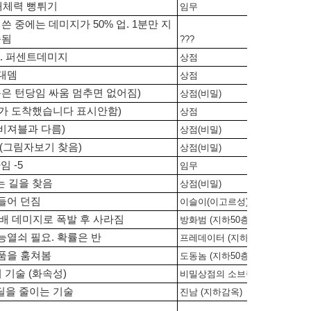
최대체력 뻥튀기
임무
 중에는 데미지가 50% 업. 1분만 지
속됨
???
. 퍼센트데미지
상점
대뎀
상점
몹은 턴당임 싸움 멈추면 없어짐)
상점(비밀)
구가 도착했습니다 표시안함)
상점
비져블과 다름)
상점(비밀)
(그림자보기 찾음)
상점(비밀)
임 -5
임무
는 길을 찾음
상점(비밀)
들어 던짐
이슬이(이고르성)
4배 데미지로 폭발 후 사라짐
방화범 (지하50층)
능열쇠 필요. 확률은 반
프레데이터 (지하50층)
품을 훔쳐봄
도동놈 (지하50층)
 기술 (화속성)
비밀상점의 소브렌이 판매
딜을 줄이는 기술
진남 (지하감옥)