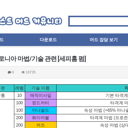
드
다운로드
머드 잡담 보기
니아 마법/기술 관련 [세피홈 펌]
피
0
10735
구분
레벨
기술 이름
공통
10
매직미사일
기본 타격계
100
윈드커터
타격계 
100
마나쉴드
속성 마법 (+65% 마
200
화이어볼
타격계 마법 (프로즌
200
커즈
속성 마법 (상대