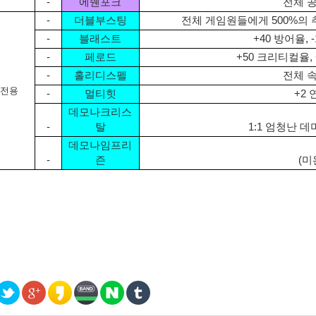
-
에쉔포크
전체 
-
더블부스팅
전체 게임원들에게 500%의
-
블래스트
+40 방어율,
-
페로드
+50 크리티컬율,
-
홀리디스펠
전체 
전용
-
멀티힛
+2
데모나크리스
-
탈
1:1 엄청난 
데모나임프리
-
즌
(미