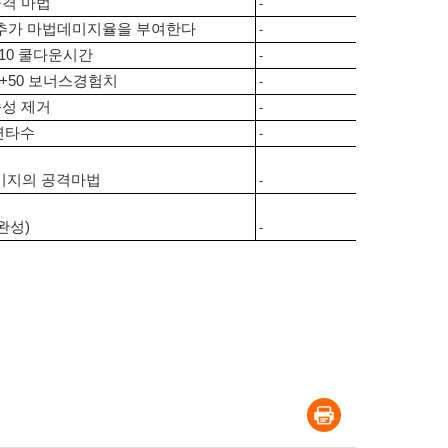
공격 마법
-
 추가 마법데미지율을 부여한다
-
 -10 쿨다운시간
-
 +50 보너스경험치
-
속성 제거
-
 연타수
-
데미지의 공격마법
-
완성)
-