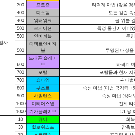
300
프로즌
타격계 마법 (맞을 경
400
디스펠
모든 걸린 속
400
워터워크
물 위를 
500
로케이션
특정 물건이 어디
500
인비져블
투명
법사
디텍트인비져
500
블
투명된 대상을 
드래곤 슬레이
600
브
타격계 
700
포탈
포탈룸과 현재 지
700
쇼타임
-4 마
800
부스트
속성 마법 (마법 공격력 +
900
사일런스
속성 마법 (상대
1000
미티어스웜
전체 타
1000
기가슬래이브
1:1 용
10
큐어
회복
30
윌로위스프
암흑보
70
스트랭스
공격력 향상 