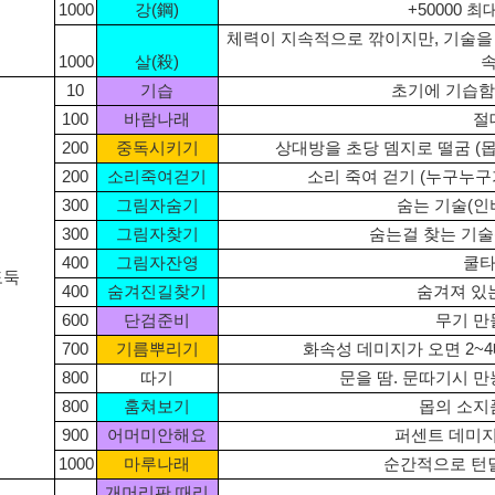
1000
강(鋼)
+50000 
체력이 지속적으로 깎이지만, 기술을 쓴
1000
살(殺)
10
기습
초기에 기습함
100
바람나래
절
200
중독시키기
상대방을 초당 뎀지로 떨굼 (
200
소리죽여걷기
소리 죽여 걷기 (누구누
300
그림자숨기
숨는 기술(인
300
그림자찾기
숨는걸 찾는 기술
400
그림자잔영
쿨타
도둑
400
숨겨진길찾기
숨겨져 있
600
단검준비
무기 만
700
기름뿌리기
화속성 데미지가 오면 2~
800
따기
문을 땀. 문따기시 만
800
훔쳐보기
몹의 소지
900
어머미안해요
퍼센트 데미지
1000
마루나래
순간적으로 턴
개머리판 때리