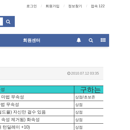
로그인
회원가입
정보찾기
접속 122
회원센터
2010.07.12 03:35
구하는 위치
특성
 마법 무속성
상점/초보존
마법 무속성
상점
나쉴드율) 자신만 걸수 있음
상점
 속성 제거됨) 화속성
상점
 턴딜레이 +10)
상점