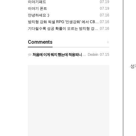
이야기패드
07.19
이야기 폰트
07.19
안녕하세요 :)
07.16
방치형 강화 픽셀 RPG '인생강화' 에서 CBT 인원을 모집합니다.
07.16
기다릴수록 성공 확률이 오르는 방치형 강화 RPG — 인생강화 ※8월 초 오픈 예정 (현재 CBT 중)
07.16
Comments
+
처음에 이게 뭐지 했는데 적응되니 할만하네요 정보가 없긴하지만 게밍 안에 게시판 에서 하나씩 찾아보면은 그래…
Dedein
07.15
성