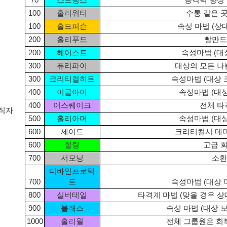
100
홀리워터
수통 같은 
100
홀드퍼슨
속성 마법 (상대
200
홀리푸드
빵만드
200
헤이스트
속성마법 (대상
300
퓨리파이
대상의 모든 나
300
크리티컬히트
속성마법 (대상 
400
이글아이
속성마법 (대상
400
어스퀘이크
전체 타
직자
500
홀리아머
속성마법 (대상
600
세이드
크리티컬시 데미
600
힐링
고급 
700
서모닝
소환
디바인프로텍
700
트
속성마법 (대상 
800
실버테일
타격계 마법 (맞을 경우 상
900
블래스
속성 마법 (대상 
1000
홀리월
전체 그룹원은 회