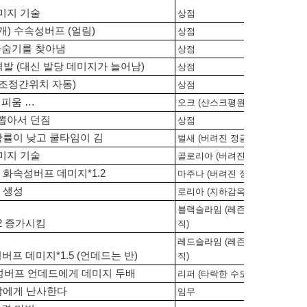
미지 기술
상점
개) 수속성버프 (얼림)
상점
자숨기를 찾아냄
상점
발 (대신 발당 데미지가 늘어남)
상점
(조정간위치 자동)
상점
 피움 …
오크 (샨스크평원)
뽑아서 던짐
상점
확률이 낮고 쿨타임이 김
벌새 (버려진 정글)
미지 기술
골로리아 (버려진 정글)
) 화속성버프 데미지*1.2
마주나 (버려진 정글)
 생성
로리아 (지하감옥 50층)
블랙슬라임 (레즌 오브 매
2 증가시킴
직)
레드슬라임 (레즌 오브 매
버프 데미지*1.5 (언데드는 반)
직)
속성버프 언데드에게 데미지 두배
리퍼 (타락한 수도원)
람에게 난사한다
임무