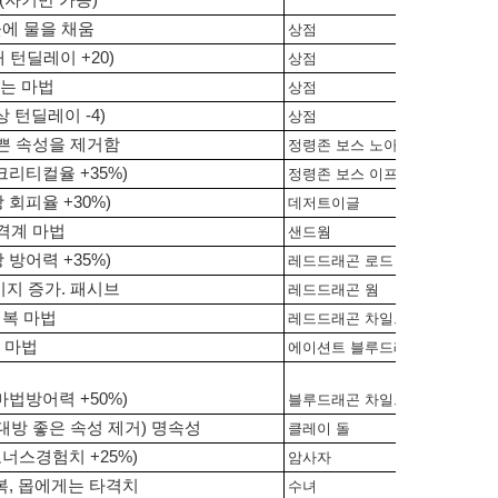
곳에 물을 채움
상점
 턴딜레이 +20)
상점
는 마법
상점
 턴딜레이 -4)
상점
쁜 속성을 제거함
정령존 보스 노아스
크리티컬율 +35%)
정령존 보스 이프리트
 회피율 +30%)
데저트이글
격계 마법
샌드웜
 방어력 +35%)
레드드래곤 로드
지 증가. 패시브
레드드래곤 웜
회복 마법
레드드래곤 차일드
 마법
에이션트 블루드래곤
마법방어력 +50%)
블루드래곤 차일드
대방 좋은 속성 제거) 명속성
클레이 돌
보너스경험치 +25%)
암사자
복, 몹에게는 타격치
수녀