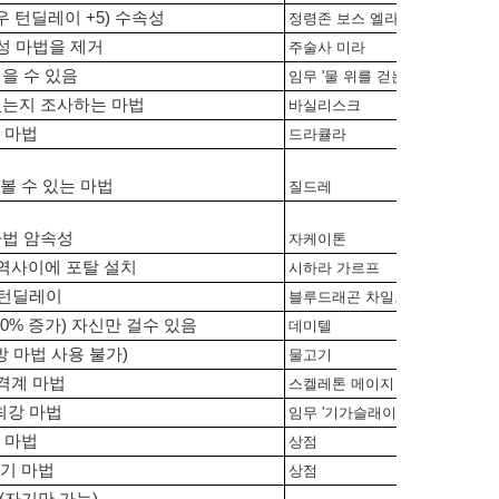
우 턴딜레이 +5) 수속성
정령존 보스 엘라임
성 마법을 제거
주술사 미라
걸을 수 있음
임무 '물 위를 걷는자'
있는지 조사하는 마법
바실리스크
 마법
드라큘라
볼 수 있는 마법
질드레
마법 암속성
자케이톤
역사이에 포탈 설치
시하라 가르프
법턴딜레이
블루드래곤 차일드
50% 증가) 자신만 걸수 있음
데미텔
방 마법 사용 불가)
물고기
격계 마법
스켈레톤 메이지
 최강 마법
임무 '기가슬래이브'
 마법
상점
기 마법
상점
(자기만 가능)