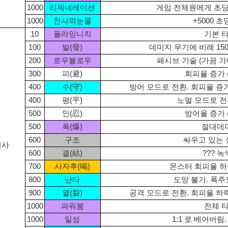
1000
리제네레이션
게임 전체원에게 초
1000
천사의눈물
+5000 
10
플라잉니킥
기본 
100
발(發)
데미지 무기에 비례 15
200
로우블로우
패시브 기술 (가끔 
300
피(避)
회피율 증가 (
400
수(守)
방어 모드로 전환. 회피율 증가
400
평(平)
노멀 모드로 전
500
인(忍)
방어율 증가 (
500
폭(爆)
절대데
600
구조
싸우고 있는 
전사
600
결(結)
??? 
700
사자후(喝)
몬스터 회피율 하
800
난타
도망 불가. 폭주
900
열(裂)
공격 모드로 전환. 회피율 하락
1000
파워붐
전체 
1000
일섬
1:1 로 베어버림