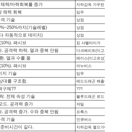
당체력/마력회복률 증가
지하감옥 가우린
초당 체력 회복
임무
타격 기술
상점
0%~250%까지(기술레벨)
상점
가다 자동적으로 데미지)
상점
10%). 패시브
킹 샤벨타이거
. 공격력 하락. 열과 중복 안됨
다크베리트(이고르성)
환. 열과 수를 품
레이스(이고르성)
10%). 패시브
아누비스
미지 기술
임무
상대를 구조함.
레드드래곤 해츨링
녹색구체??
???
락. 전체 속성 기술
블루드래곤 로드
모드. 공격력 증가
쟈밀
. 공격력 증가. 수와 중복 안됨
프록스
타격 기술
인큐버스
. 준비시간이 길다.
지하감옥 젤으가디스