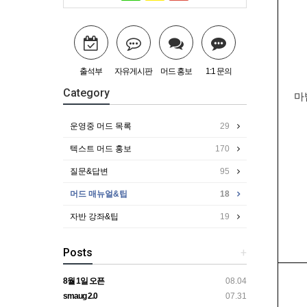
출석부
자유게시판
머드 홍보
1:1 문의
Category
마
운영중 머드 목록
29
텍스트 머드 홍보
170
질문&답변
95
머드 매뉴얼&팁
18
자반 강좌&팁
19
Posts
+
8월 1일 오픈
08.04
smaug 2.0
07.31