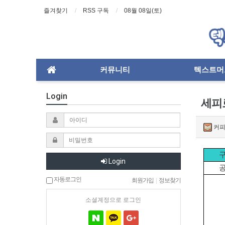
즐겨찾기
RSS 구독
08월 08일(토)
커뮤니티
텍스트머
Login
세피로
커
Login
자동로그인
회원가입
|
정보찾기
소셜계정으로 로그인