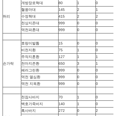
개방장로혁대
80
1
0
혈풍마대
145
2
1
허리
수정혁대
415
2
2
천상지존대
999
0
0
역천파혼대
999
0
0
호랑이발톱
15
0
0
비천지환
75
1
0
주작지혼환
127
1
1
손가락
천마지존환
650
3
1
페러그린환
999
0
0
역천 멸심환
999
0
0
역천 지옥환
999
0
0
천잠사바지
70
1
0
백호가죽바지
140
1
0
흑사바지
272
0
2