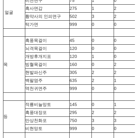
비천면구
75
1
0
흑사면갑
275
1
2
얼굴
황약사의 인피면구
502
3
2
턱가면
999
0
0
흑풍목걸이
45
0
0
뇌격목걸이
120
0
0
개방후개지표
120
1
0
목
빙혈목걸이
160
0
2
현발파신주
305
2
2
백팔염주
635
2
1
역천귀면주
999
0
0
적룡비늘망토
145
0
1
흑풍대장포
295
2
2
등
만상천화포
750
3
3
비현망토
999
0
0