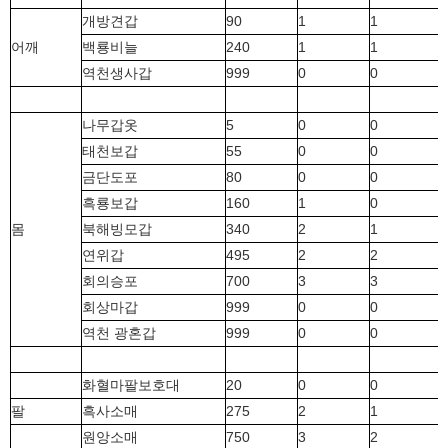
개방견갑
90
1
1
어깨
백룡비늘
240
1
1
역천생사갑
999
0
0
나무갑옷
5
0
0
태천보갑
55
0
0
금단도포
80
0
0
흑룡보갑
160
1
0
몸
북해빙모갑
340
2
1
연위갑
495
2
2
회의승포
700
3
3
회상마갑
999
0
0
역천 광혼갑
999
0
0
화혈마팔보호대
20
0
0
팔
흑사소매
275
2
1
원앙소매
750
3
2