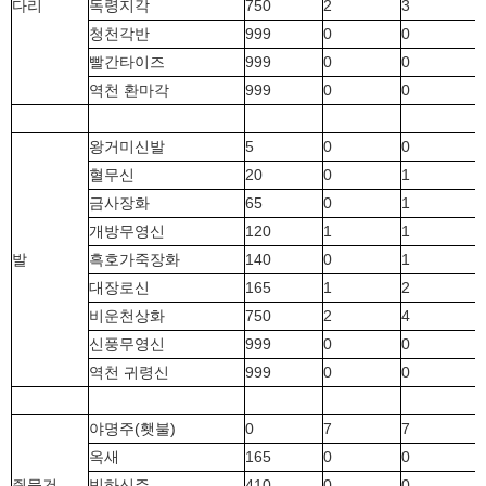
다리
독령지각
750
2
3
청천각반
999
0
0
빨간타이즈
999
0
0
역천 환마각
999
0
0
왕거미신발
5
0
0
혈무신
20
0
1
금사장화
65
0
1
개방무영신
120
1
1
발
흑호가죽장화
140
0
1
대장로신
165
1
2
비운천상화
750
2
4
신풍무영신
999
0
0
역천 귀령신
999
0
0
야명주(횃불)
0
7
7
옥새
165
0
0
쥔물건
빙하신주
410
0
0