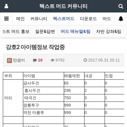
텍스트 머드 커뮤니티
메인
커뮤니티
텍스트머드
다운로드
머드 잡담 보
텍스트 머드 홍보
질문&답변
머드 매뉴얼&팁
자반 강좌&팁
강호2 아이템정보 작업중
만겸이
10
9792
2017.05.31 20:11
부위
아이템
레벨제한
내공
민첩
금사두건
65
0
0
홍사두건
295
2
0
머리
태극건
750
3
1
깜룡투구
999
0
0
역천 마룡투
999
0
0