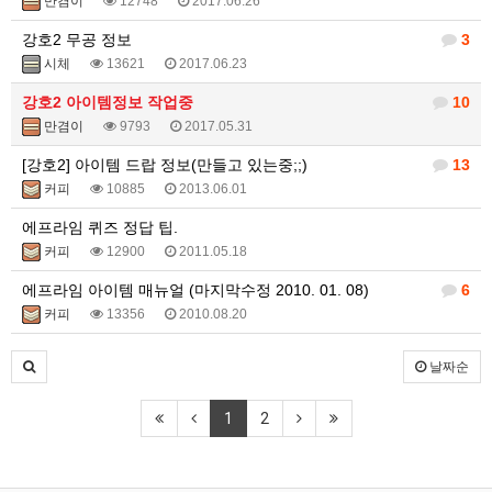
만겸이
12748
2017.06.26
강호2 무공 정보
3
시체
13621
2017.06.23
강호2 아이템정보 작업중
10
만겸이
9793
2017.05.31
[강호2] 아이템 드랍 정보(만들고 있는중;;)
13
커피
10885
2013.06.01
에프라임 퀴즈 정답 팁.
커피
12900
2011.05.18
에프라임 아이템 매뉴얼 (마지막수정 2010. 01. 08)
6
커피
13356
2010.08.20
날짜순
1
2