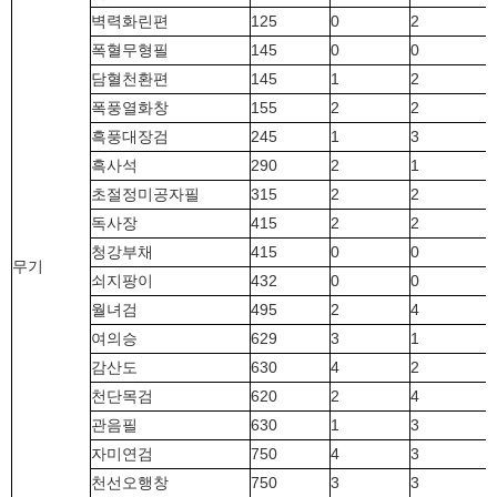
벽력화린편
125
0
2
폭혈무형필
145
0
0
담혈천환편
145
1
2
폭풍열화창
155
2
2
흑풍대장검
245
1
3
흑사석
290
2
1
초절정미공자필
315
2
2
독사장
415
2
2
청강부채
415
0
0
무기
쇠지팡이
432
0
0
월녀검
495
2
4
여의승
629
3
1
감산도
630
4
2
천단목검
620
2
4
관음필
630
1
3
자미연검
750
4
3
천선오행창
750
3
3