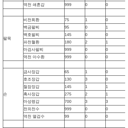
역천 쇄혼갑
999
0
0
비천회환
75
1
0
백금팔찌
95
0
1
백호팔찌
145
0
0
팔목
파천혈환
180
2
1
마검사팔찌
999
0
0
역천 아수환
999
0
0
금사장갑
65
1
0
호조장갑
130
3
0
철잠장갑
145
1
1
손
흑사장갑
275
2
1
마성령갑
700
3
3
천외천수
999
0
0
역천 멸겁수
99
0
0