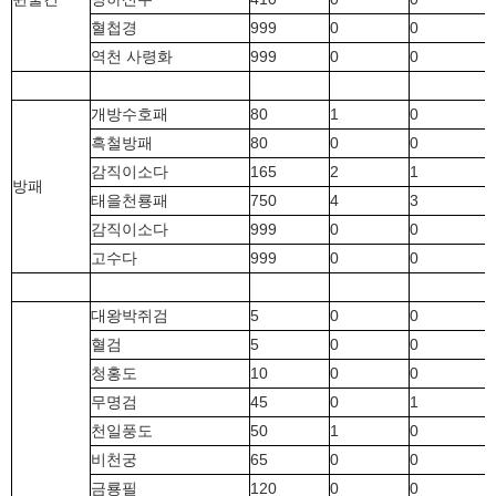
혈첩경
999
0
0
역천 사령화
999
0
0
개방수호패
80
1
0
흑철방패
80
0
0
감직이소다
165
2
1
방패
태을천룡패
750
4
3
감직이소다
999
0
0
고수다
999
0
0
대왕박쥐검
5
0
0
혈검
5
0
0
청홍도
10
0
0
무명검
45
0
1
천일풍도
50
1
0
비천궁
65
0
0
금룡필
120
0
0