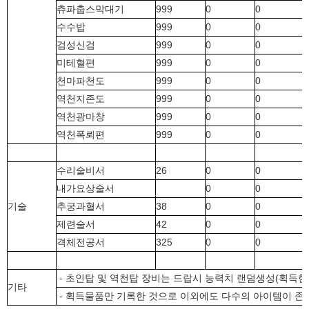
츄파춥스막대기
999
0
0
수수밥
999
0
0
검성신검
999
0
0
미테혈편
999
0
0
천마파천도
999
0
0
역천지존도
999
0
0
역천광마창
999
0
0
역천폭뢰편
999
0
0
수리술비서
26
0
0
내가요상술서
0
0
기술
추궁과혈서
38
0
0
제련술서
42
0
0
격체전공서
325
0
0
- 초인탑 및 역천탑 장비는 드랍시 능력치 랜덤생성(획득한
기타
- 획득물품만 기록한 것으로 이외에도 다수의 아이템이 존