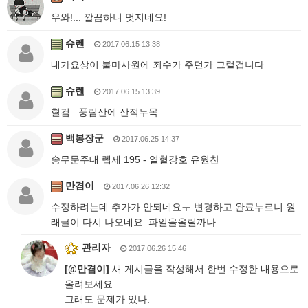
우와!... 깔끔하니 멋지네요!
슈렌
2017.06.15 13:38
내가요상이 불마사원에 죄수가 주던가 그럴겁니다
슈렌
2017.06.15 13:39
혈검...풍림산에 산적두목
백봉장군
2017.06.25 14:37
송무문주대 렙제 195 - 열혈강호 유원찬
만겸이
2017.06.26 12:32
수정하려는데 추가가 안되네요ㅜ 변경하고 완료누르니 원
래글이 다시 나오네요..파일을올릴까나
관리자
2017.06.26 15:46
[
@
만겸이]
새 게시글을 작성해서 한번 수정한 내용으로
올려보세요.
그래도 문제가 있나.