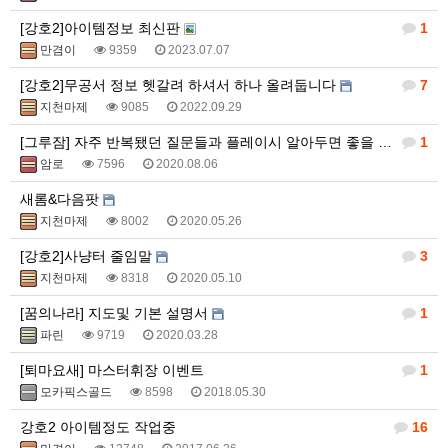
[강호2]아이템정보 최신판
1
만겸이
9359
2023.07.07
[강호2]무공서 정보 헷갈려 하셔서 하나 올려둡니다
7
지천마제
9085
2022.09.29
[그루잠] 자주 반복됐던 질문들과 플레이시 알아두면 좋을 내용 모아봤습니다.
1
암로
7596
2020.08.06
새롬&다음팟
지천마제
8002
2020.05.26
[강호2]사냥터 줄임말
3
지천마제
8318
2020.05.10
[꿈의나라] 지도및 기본 설명서
1
파린
9719
2020.03.28
[퇴마요새] 마스터휘장 이벤트
1
모카픽스골드
8598
2018.05.30
강호2 아이템정도 작업중
16